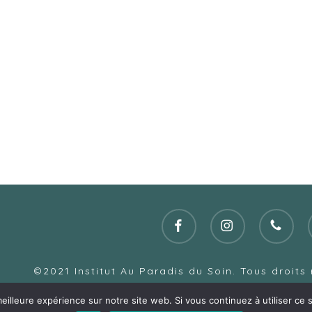
facebook
instagram
phone
©2021 Institut Au Paradis du Soin. Tous droits
Création
Atelier Com'Per
eilleure expérience sur notre site web. Si vous continuez à utiliser ce