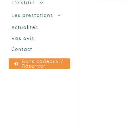
L’institut
L’équipe
Les prestations
Nos marques
Soins d’épilations
Actualités
Soins des ongles
Beauté
Vos avis
Soins enfants
Contact
Soins visage
Soins du corps
Bons cadeaux /
Réserver