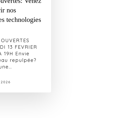
ouvertes: Venez
ir nos
es technologies
 OUVERTES
I 13 FEVRIER
A 19H Envie
eau repulpée?
 une…
 2026