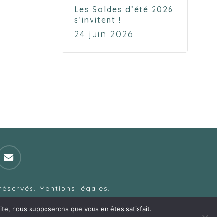
Les Soldes d’été 2026
s’invitent !
24 juin 2026
email
 réservés.
Mentions légales
.
sonne
.
 site, nous supposerons que vous en êtes satisfait.