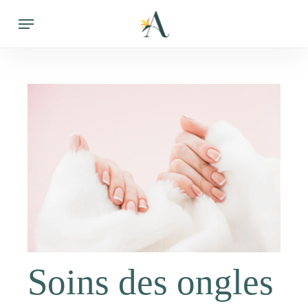
Skip
Menu
to
main
content
Soins des ongles