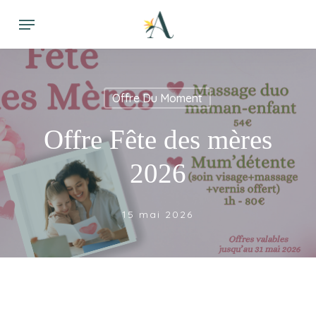
Skip
Menu
to
main
content
Offre Du Moment
Offre Fête des mères
2026
15 mai 2026