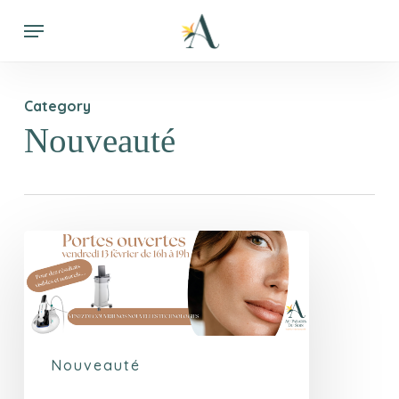
Skip
Menu
to
main
content
Category
Nouveauté
Nouveauté